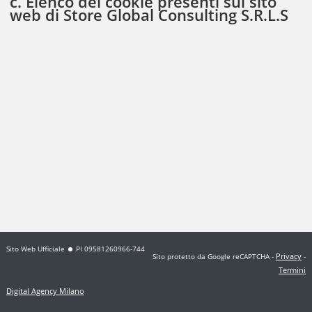
c. Elenco dei cookie presenti sul sito
web di Store Global Consulting S.R.L.S
Sito Web Ufficiale
PI 09581260966-744
Privacy
Sito protetto da Google reCAPTCHA
-
-
Termini
Digital Agency Milano